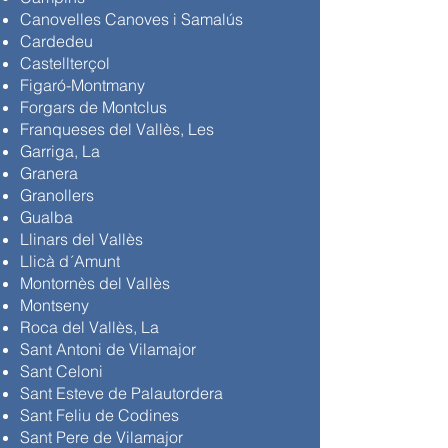
Canovelles Canoves i Samalús
Cardedeu
Castellterçol
Figaró-Montmany
Forgars de Montclus
Franqueses del Vallès, Les
Garriga, La
Granera
Granollers
Gualba
Llinars del Vallès
Lliçà d´Amunt
Lliçà de Vall
Montornès del Vallès
Montseny
Roca del Vallès, La
Sant Antoni de Vilamajor
Sant Celoni
Sant Esteve de Palautordera
Sant Feliu de Codines
Sant Pere de Vilamajor