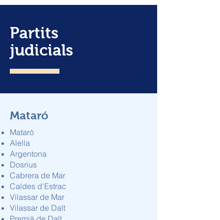
Partits
judicials
Mataró
Mataró
Alella
Argentona
Dosrius
Cabrera de Mar
Caldes d'Estrac
Vilassar de Mar
Vilassar de Dalt
Premià de Dalt